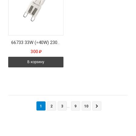
66733 33W (=40W) 230V G9 460lm (прозрачная) - лампа OSRAM
300
₽
В корзину
1
2
3
9
10
...