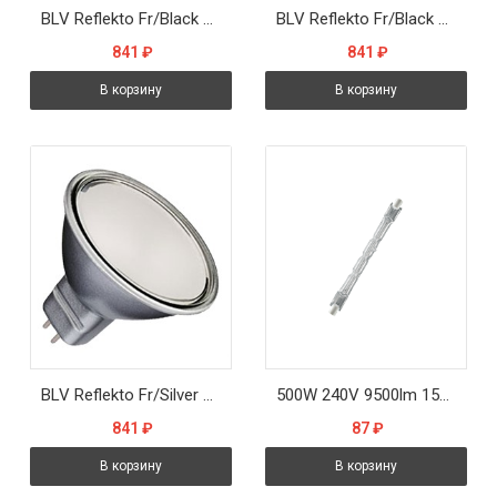
BLV Reflekto Fr/Black 35W 40° 12V GU5.3 3500h черный / матовая - лампа
BLV Reflekto Fr/Black 50W 40° 12V GU5.3 3500h черный / матовая - лампа
841
₽
841
₽
В корзину
В корзину
BLV Reflekto Fr/Silver 50W 40° 12V GU5.3 3500h серебро / матовая - лампа
500W 240V 9500lm 1500h R7s d12x185,7mm - лампа BLV ДЛИННАЯ!!!!
841
₽
87
₽
В корзину
В корзину