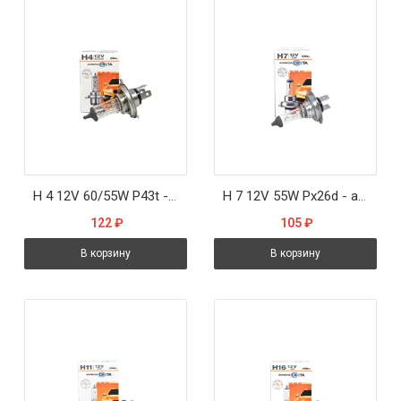
H 4 12V 60/55W P43t - автолампа Formula sveta
H 7 12V 55W Px26d - автолампа Formula sveta
122
₽
105
₽
В корзину
В корзину