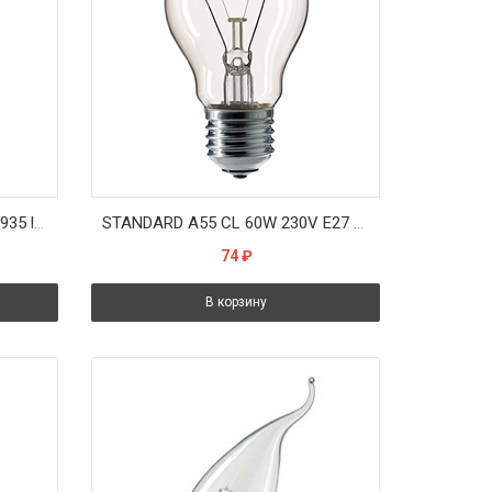
CLASSIC A CL 75W 230V E27 935 lm d55x105 - лампа OSRAM
STANDARD A55 CL 60W 230V E27 d55x97 - лампа PHILIPS
74
₽
В корзину