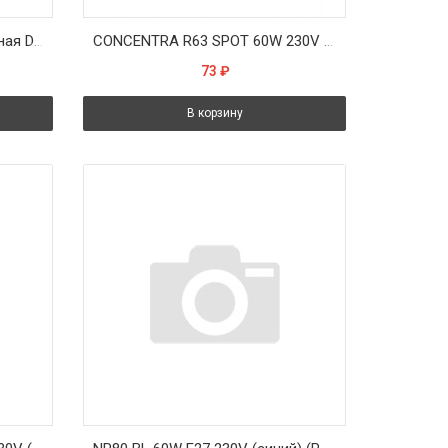
GE 30R39/E14 230V (зеркальная D39mm) - лампа
CONCENTRA R63 SPOT 60W 230V 960cd 30° E27 зеркал d63x104 - лампа OSRAM
73
₽
В корзину