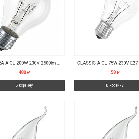
CENTRA A CL 200W 230V 2500lm E27 d 80 x 166 OSRAM вибростойкая - лампа
480
₽
58
₽
В корзину
В корзину