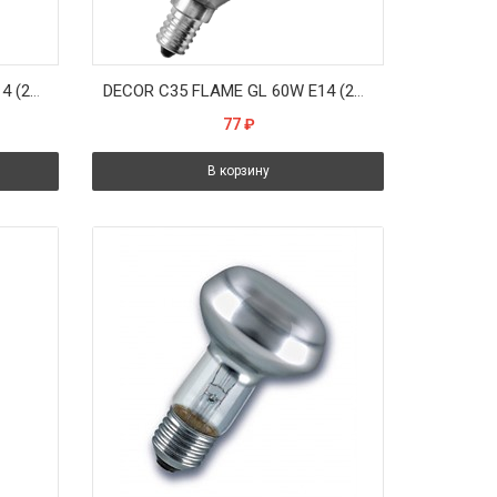
DECOR С35 FLAME GL 40W E14 (230V) FOTON_LIGHTING - лампа свеча на ветру золотая
DECOR С35 FLAME GL 60W E14 (230V) FOTON_LIGHTING - лампа свеча на ветру золотая
77
₽
В корзину