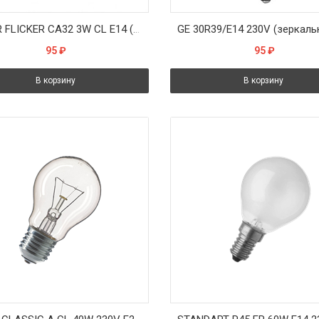
DECOR FLICKER CA32 3W CL E14 (230V) FOTON_LIGHTING - лампа мерцающий огонь d=32 l=104
95
₽
95
₽
В корзину
В корзину