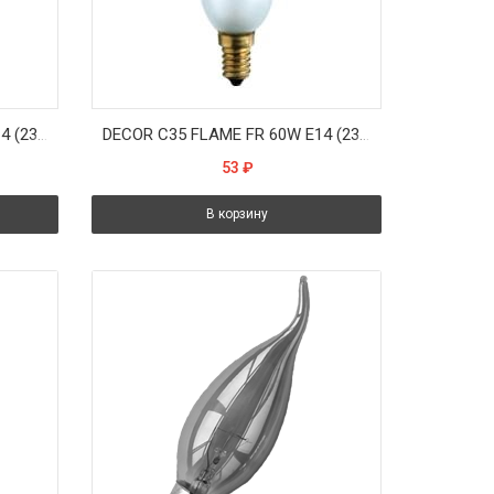
DECOR С35 FLAME FR 40W E14 (230V) FOTON_LIGHTING - лампа свеча на ветру матовая
DECOR С35 FLAME FR 60W E14 (230V) FOTON_LIGHTING - лампа свеча на ветру матовая
53
₽
В корзину