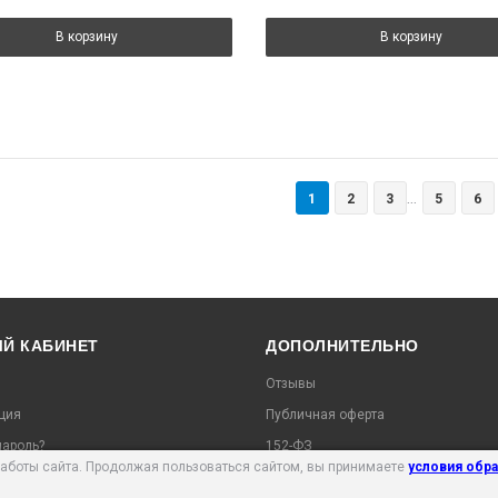
В корзину
В корзину
1
2
3
5
6
...
Й КАБИНЕТ
ДОПОЛНИТЕЛЬНО
Отзывы
ция
Публичная оферта
ароль?
152-ФЗ
работы сайта. Продолжая пользоваться сайтом, вы принимаете
условия обр
ь заказ