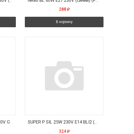
STANDART P45 FR 60W E14 230V (шарик матовый d45x78) - лампа PHILIPS
NR80 BL 60W E27 230V (синий) (PH) - лампа
288
₽
В корзину
66740 OVEN HALOPIN 40W 230V G9 300°C прозрачная - галог. лампа для печи OSRAM
SUPER P SIL 25W 230V E14 BLI2 (шарик криптон опал d=45 l=80) - лампа цена за 2 лампы
324
₽