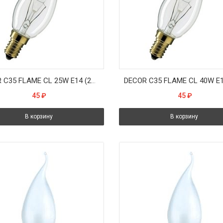
DECOR С35 FLAME CL 25W E14 (230V) FOTON_LIGHTING - лампа свеча на ветру прозрачная
45
₽
45
₽
В корзину
В корзину