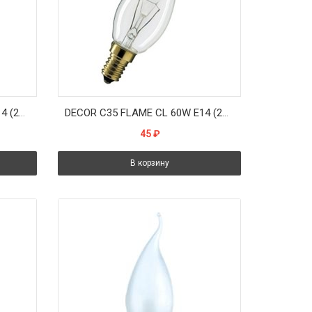
DECOR С35 FLAME CL 40W E14 (230V) FOTON_LIGHTING - лампа свеча на ветру прозрачная
DECOR С35 FLAME CL 60W E14 (230V) FOTON_LIGHTING - лампа свеча на ветру прозрачная
45
₽
В корзину