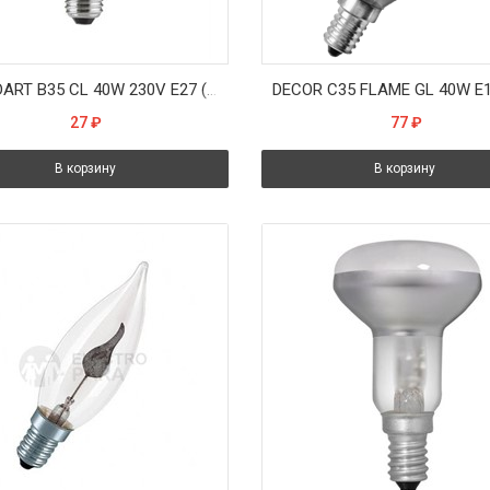
STANDART B35 CL 40W 230V E27 (свеча прозрачная d35x97) - лампа PHILIPS
27
₽
77
₽
В корзину
В корзину