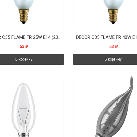
DECOR С35 FLAME FR 25W E14 (230V) FOTON_LIGHTING - лампа свеча на ветру матовая
53
₽
53
₽
В корзину
В корзину