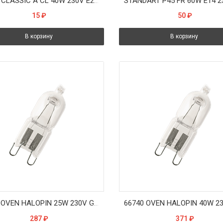
ORBIS CLASSIC A CL 40W 230V E27 415 lm d55x105 - лампа
15
₽
50
₽
В корзину
В корзину
66725 OVEN HALOPIN 25W 230V G9 300°C прозрачная - галог. лампа для печи OSRAM
287
₽
371
₽