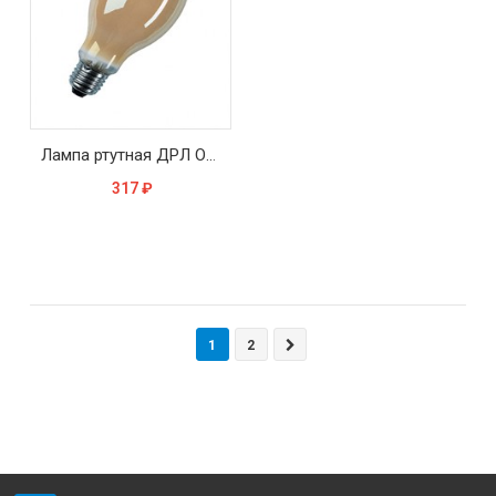
Лампа ртутная ДРЛ OSRAM HQL 125W E27 DE LUXE
317
₽
1
2