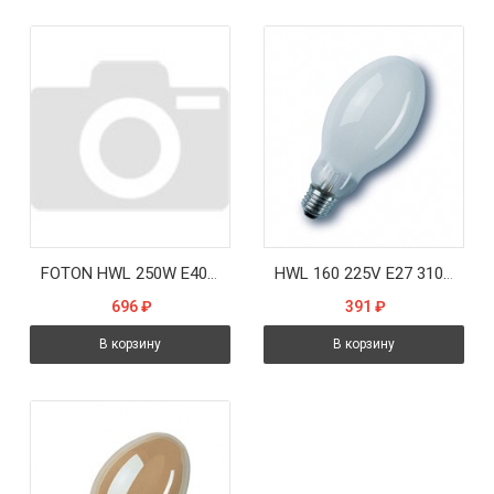
FOTON HWL 250W E40 4000K 220-240V 5600Lm 1.25A d90*226mm - лампа ДРВ
HWL 160 225V E27 3100lm d76x168 (ДРВ ртутная бездроссельная) - лампа OSRAM
696
₽
391
₽
В корзину
В корзину