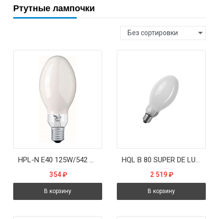
Ртутные лампочки
Без сортировки
HPL-N E40 125W/542 6200 lm d76x184 - лампа ДРЛ PHILIPS
HQL B 80 SUPER DE LUXE Е27 3000 lm d126x190 (шар тёплый/люминофор) - лампа ДРЛ OSRAM
354
₽
2 519
₽
В корзину
В корзину