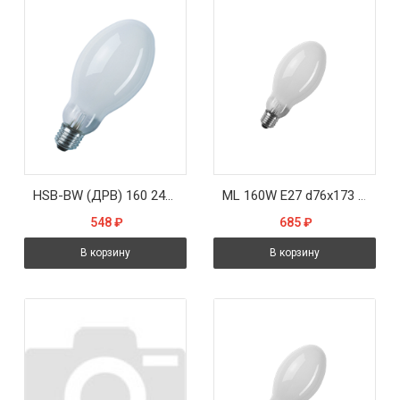
HSB-BW (ДРВ) 160 240V E27 3100lm d 75x177 SYLVANIA ртуть без дросселя -лампа * ДРВ
ML 160W E27 d76x173 225-235V (ДРВ ртутная бездроссельная) - лампа PHILIPS
548
₽
685
₽
В корзину
В корзину