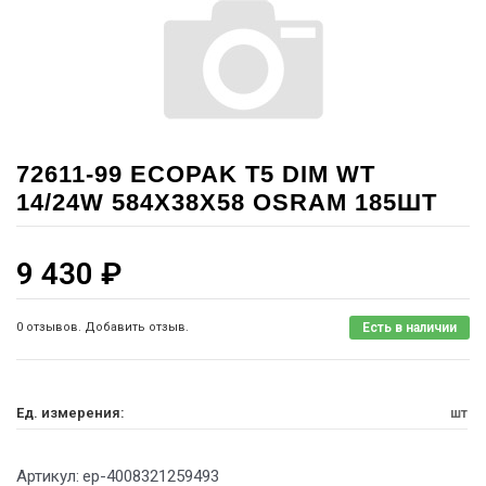
72611-99 ECOPAK T5 DIM WT
14/24W 584X38X58 OSRAM 185ШТ
9 430
₽
0 отзывов. Добавить отзыв.
Есть в наличии
Ед. измерения:
шт
Артикул:
ep-4008321259493