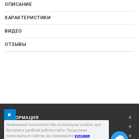
ОПИСАНИЕ
ХАРАКТЕРИСТИКИ
ВИДЕО
ОТЗЫВЫ
+
ИНФОРМАЦИЯ
Уважаемый посетитель! Мы используем cookies для
+
ЛИЧНЫЙ КАБИНЕТ
быстрой и удобной работы сайта. Продолжая
+
ДОПОЛНИТЕЛЬНО
пользоваться сайтом, вы принимаете
условия