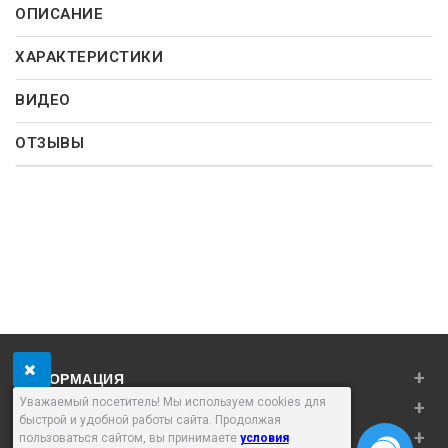
ОПИСАНИЕ
ХАРАКТЕРИСТИКИ
ВИДЕО
ОТЗЫВЫ
+
ИНФОРМАЦИЯ
Уважаемый посетитель! Мы используем cookies для
+
ЛИЧНЫЙ КАБИНЕТ
быстрой и удобной работы сайта. Продолжая
+
ДОПОЛНИТЕЛЬНО
пользоваться сайтом, вы принимаете
условия