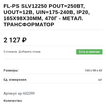
FL-PS SLV12250 POUT=250ВТ,
UOUT=12В, UIN=175-240В, IP20,
165X98X30ММ, 470Г - МЕТАЛ.
ТРАНСФОРМАТОР
2 127
₽
0 отзывов. Добавить отзыв.
Есть в наличии
Размеры:
160 x 98 x 40
Ед. измерения:
шт
Артикул:
ep-602299
Количество: