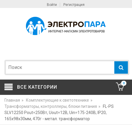
Войти
Регистрация
0
ВСЕ КАТЕГОРИИ
Главная
»
Комплектующие к светотехнике
»
Трансформаторы, контроллеры, блоки питания
»
FL-PS
SLV12250 Pout=250Вт, Uout=12В, Uin=175-240В, IP20,
165x98x30мм, 470г - метал. трансформатор