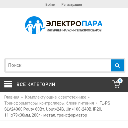
Войти
Регистрация
0
ВСЕ КАТЕГОРИИ
Главная
»
Комплектующие к светотехнике
»
Трансформаторы, контроллеры, блоки питания
»
FL-PS
SLV24060 Pout= 60Вт, Uout=24В, Uin=100-240В, IP20,
111x79x30мм, 200г - метал. трансформатор