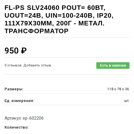
FL-PS SLV24060 POUT= 60ВТ,
UOUT=24В, UIN=100-240В, IP20,
111X79X30ММ, 200Г - МЕТАЛ.
ТРАНСФОРМАТОР
950
₽
0 отзывов. Добавить отзыв.
Есть в наличии
Размеры:
118 x 78 x 36
Ед. измерения:
шт
Артикул:
ep-602206
Количество: