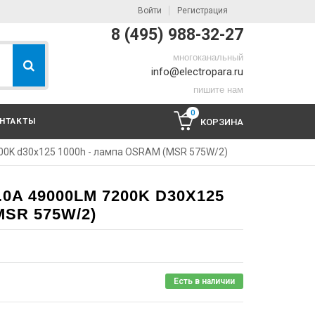
Войти
Регистрация
8 (495) 988-32-27
многоканальный
info@electropara.ru
пишите нам
0
НТАКТЫ
КОРЗИНА
00K d30x125 1000h - лампа OSRAM (MSR 575W/2)
.0A 49000LM 7200K D30X125
MSR 575W/2)
Есть в наличии