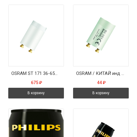
OSRAM ST 171 36-65W 220-240V стартёр-предохранитель
OSRAM / КИТАЙ инд упак ST 151 4-22W 110-240V (25/1000)-стартер
675
₽
44
₽
В корзину
В корзину