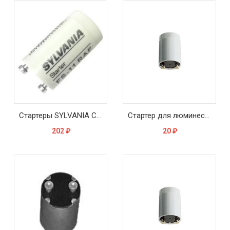
Стартеры SYLVANIA COP-11 безопасный
Стартер для люминесцентных ламп Световые решения S10 4-65Вт 220-240В
202
₽
20
₽