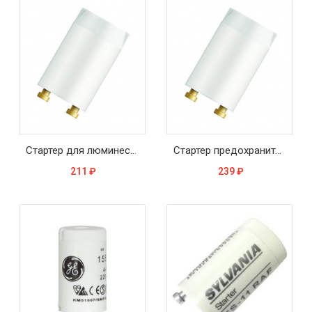
Стартер для люминесцентных ламп OSRAM ST 173 15-32W 230V
Стартер предохранитель для люминесцентных ламп OSRAM ST 172 18-24W 110-127V
211
₽
239
₽