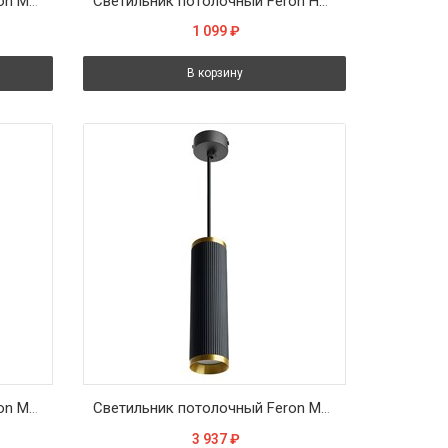
Светильник потолочный Feron ML1898 Barrel LUMINA levitation на подвесе MR16 35W 230V, золото, черный, 55*200
Светильник потолочный Feron HL4548 HALO levitation на подвесе GX53 12W 230V, черный 85*80
1 099
₽
В корзину
Светильник потолочный Feron ML1888 Barrel PRISM levitation на подвесе MR16 35W, 230V, белый 55*200
Светильник потолочный Feron ML1908 Barrel GATSBY levitation на подвесе MR16 35W, 230V, чёрный, античное золото 55*200
3 937
₽