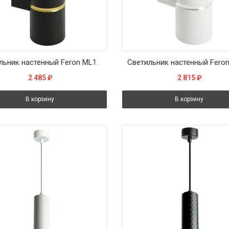
Светильник настенный Feron ML1860 ZEN MR16 35W, 230V, 2*GU10, черный, золото IP20
2 485
₽
2 815
₽
В корзину
В корзину