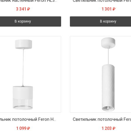
Светильник настенный Feron HL3690 OLYMPUS 12W, 230V, 2*GX53, белый IP20
3 341
₽
1 301
₽
В корзину
В корзину
Светильник потолочный Feron HL4548 HALO levitation на подвесе GX53 12W 230V, белый 85*80
1 099
₽
1 203
₽