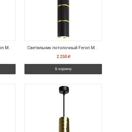
Светильник потолочный Feron ML1868 Barrel ZEN levitation на подвесе MR16 35W 230V, белый, хром, 55*180
Светильник потолочный Feron ML1868 Barrel ZEN levitation на подвесе MR16 35W, 230V, чёрный, золото 55*180
2 250
₽
В корзину