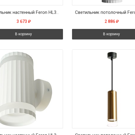
Светильник настенный Feron HL3690 OLYMPUS 12W, 230V, 2*GX53, чёрный IP20
3 673
₽
2 886
₽
В корзину
В корзину