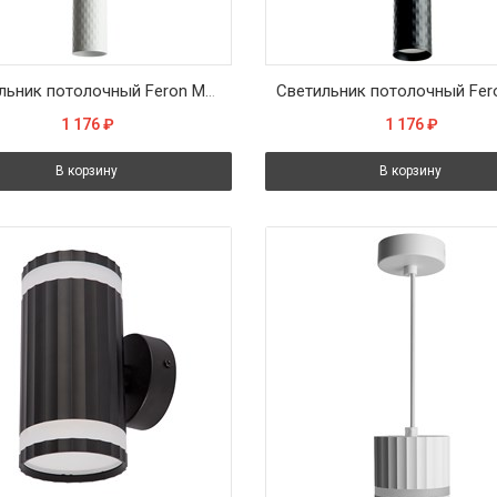
Светильник потолочный Feron ML1878 Barrel PIXEL Levitation на подвесе MR16 35W 230V, белый 55*200
1 176
₽
1 176
₽
В корзину
В корзину