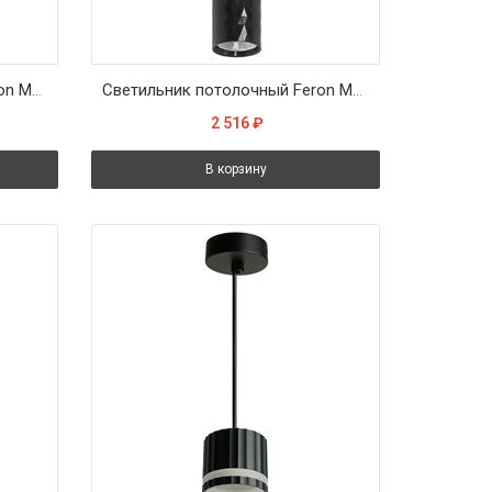
Светильник потолочный Feron ML1878 Barrel PIXEL Levitation на подвесе MR16 35W 230V, чёрный 55*200
Светильник потолочный Feron ML1888 Barrel PRISM levitation на подвесе MR16 35W, 230V, чёрный 55*200
2 516
₽
В корзину