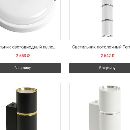
Светильник светодиодный пылевлагозащищённый Feron AL3005 в пластиковом корпусе 24W 4000K IP65 белый
2 553
₽
2 542
₽
В корзину
В корзину