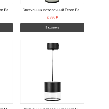
Светильник потолочный Feron Barrel HL3698 OLYMPUS levitation 12W, 230V, GX53, белый, на подвесе 1,7 м
Светильник потолочный Feron Barrel HL3698 OLYMPUS levitation 12W, 230V, GX53, чёрный, на подвесе 1,7 м
2 886
₽
В корзину