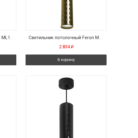
Светильник настенный Feron ML1860 ZEN MR16 35W, 230V, 2*GU10, белый, хром IP20
Светильник потолочный Feron ML1888 Barrel PRISM levitation на подвесе MR16 35W, 230V, чёрный, золото 55*200
2 834
₽
В корзину