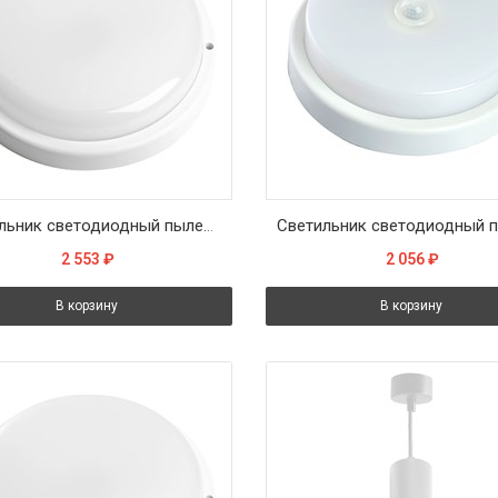
Светильник светодиодный пылевлагозащищённый Feron AL3005 в пластиковом корпусе 24W 6500K IP65 белый
2 553
₽
2 056
₽
В корзину
В корзину