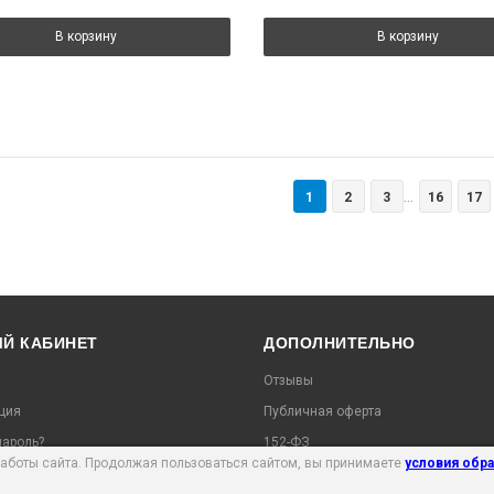
В корзину
В корзину
1
2
3
16
17
...
Й КАБИНЕТ
ДОПОЛНИТЕЛЬНО
Отзывы
ция
Публичная оферта
ароль?
152-ФЗ
работы сайта. Продолжая пользоваться сайтом, вы принимаете
условия обр
ь заказ